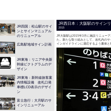
JR西日本：大阪駅のサイン
JR四国：松山駅のサイ
2015
ンとサインマニュアル
のリニューアル
JR大阪駅は2015年3月に施設リニュ
た。新たな取り組みとして、改札内のサ
インガイドラインに適応するよう書体と
広島駅地域サイン計画
JR東海：リニア中央新
幹線ピクトグラムのデ
ザイン
JR東海：新幹線旅客案
内情報設備 改札口発
車標LCD表示のデザイ
ン
富士急行：大月駅のサ
インリニューアル