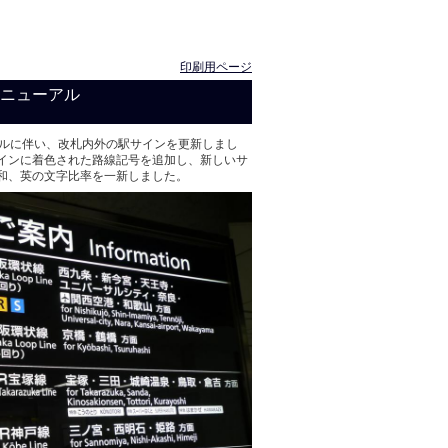
印刷用ページ
リニューアル
ーアルに伴い、改札内外の駅サインを更新しまし
インに着色された路線記号を追加し、新しいサ
和、英の文字比率を一新しました。