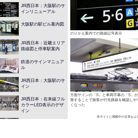
JR西日本：大阪駅のサ
インリニューアル
大阪駅の駅ビル案内図
のりかえ案内での路線記号表示
JR西日本：近畿エリア
路線図と停車駅案内
鉄道のサインマニュア
ル
JR西日本：大阪駅のサ
イン
方面サインの「S」と車両字幕の「S」
JR西日本：在来線フル
致することで旅客が行先路線を確認しや
カラーLED表示のデザ
くなった
イン
本サイトに掲載中の文章およ
京急電鉄：羽田空港国
際線ターミナル駅のサ
イン