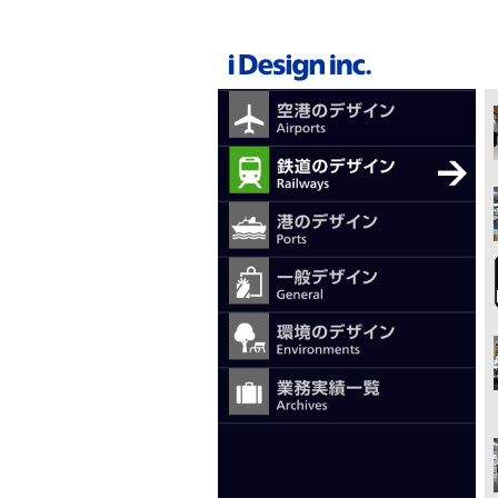
メ
イ
ン
コ
ン
テ
メ
ン
ツ
イ
に
ン
移
ナ
動
ビ
ゲ
ー
シ
ョ
ン