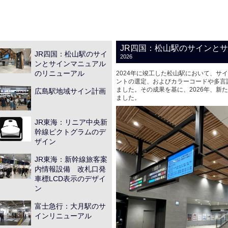
JR四国：松山駅のサインと
JR四国：松山駅のサイ
2026
ンとサインマニュアル
のリニューアル
2024年に竣工した松山駅において、サ
ントの選定、およびカラーコードや多言
ました。その成果を基に、2026年、新
広島駅地域サイン計画
ました。
JR東海：リニア中央新
幹線ピクトグラムのデ
ザイン
JR東海：新幹線旅客案
内情報設備 改札口発
車標LCD表示のデザイ
ン
富士急行：大月駅のサ
インリニューアル