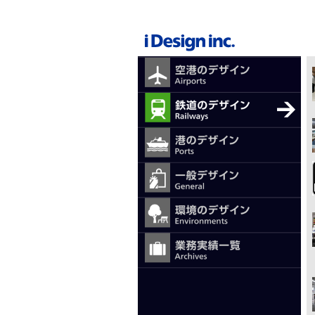
メ
イ
ン
コ
ン
テ
メ
ン
ツ
イ
に
ン
移
ナ
動
ビ
ゲ
ー
シ
ョ
ン