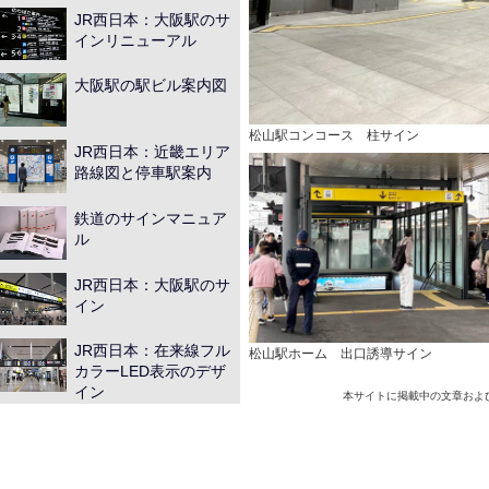
JR西日本：大阪駅のサ
インリニューアル
大阪駅の駅ビル案内図
松山駅コンコース 柱サイン
JR西日本：近畿エリア
路線図と停車駅案内
鉄道のサインマニュア
ル
JR西日本：大阪駅のサ
イン
JR西日本：在来線フル
松山駅ホーム 出口誘導サイン
カラーLED表示のデザ
イン
本サイトに掲載中の文章およ
京急電鉄：羽田空港国
際線ターミナル駅のサ
イン