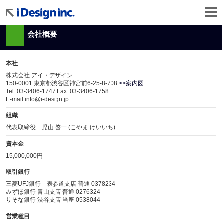
メ
イ
ン
コ
会社概要
ン
テ
ン
ツ
本社
に
移
株式会社 アイ・デザイン
動
150-0001 東京都渋谷区神宮前6-25-8-708
>>案内図
Tel. 03-3406-1747 Fax. 03-3406-1758
E-mail.info@i-design.jp
組織
代表取締役 児山 啓一 (こやま けいいち)
資本金
15,000,000円
取引銀行
三菱UFJ銀行 表参道支店 普通 0378234
みずほ銀行 青山支店 普通 0276324
りそな銀行 渋谷支店 当座 0538044
営業種目