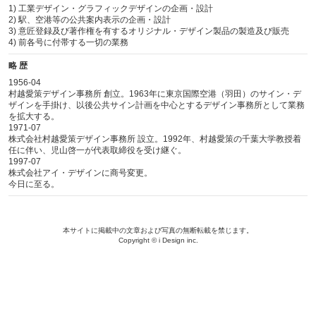
1) 工業デザイン・グラフィックデザインの企画・設計
2) 駅、空港等の公共案内表示の企画・設計
3) 意匠登録及び著作権を有するオリジナル・デザイン製品の製造及び販売
4) 前各号に付帯する一切の業務
略 歴
1956-04
村越愛策デザイン事務所 創立。1963年に東京国際空港（羽田）のサイン・デ
ザインを手掛け、以後公共サイン計画を中心とするデザイン事務所として業務
を拡大する。
1971-07
株式会社村越愛策デザイン事務所 設立。1992年、村越愛策の千葉大学教授着
任に伴い、児山啓一が代表取締役を受け継ぐ。
1997-07
株式会社アイ・デザインに商号変更。
今日に至る。
本サイトに掲載中の文章および写真の無断転載を禁じます。
Copyright © i Design inc.