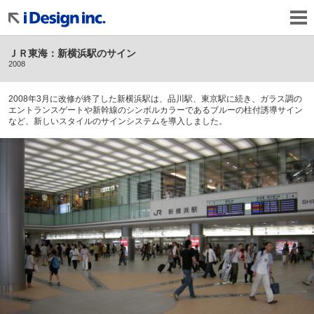
メ
イ
ン
コ
ン
ＪＲ東海：新横浜駅のサイン
テ
2008
ン
ツ
に
2008年3月に改修が終了した新横浜駅は、品川駅、東京駅に続き、ガラス調の
移
エントランスゲートや新幹線のシンボルカラーであるブルーの柱付誘導サイン
動
など、新しいスタイルのサインシステムを導入しました。